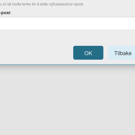
u vil så motta lenke for å sette nytt passord pr epost.
-post
OK
Tilbake