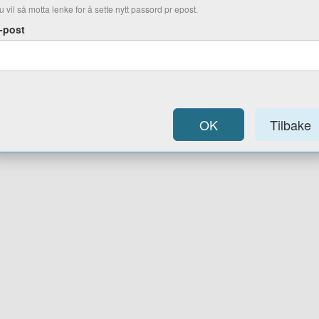
u vil så motta lenke for å sette nytt passord pr epost.
-post
OK
Tilbake