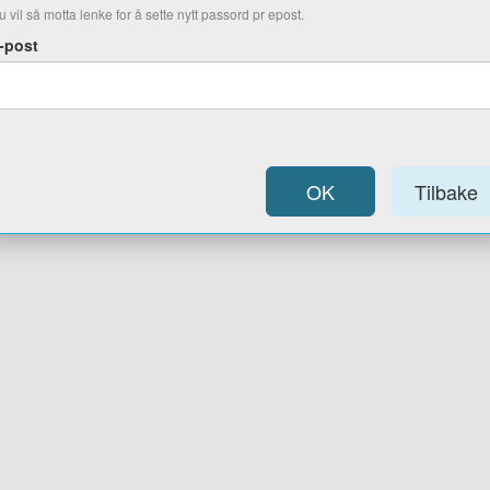
u vil så motta lenke for å sette nytt passord pr epost.
-post
OK
Tilbake