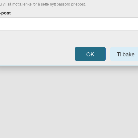
u vil så motta lenke for å sette nytt passord pr epost.
-post
OK
Tilbake