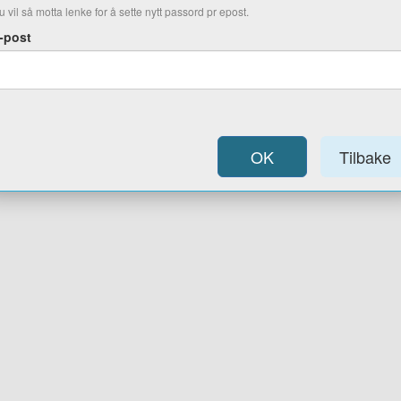
u vil så motta lenke for å sette nytt passord pr epost.
-post
OK
Tilbake