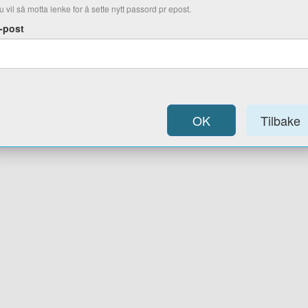
u vil så motta lenke for å sette nytt passord pr epost.
-post
OK
Tilbake