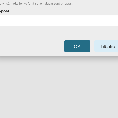
u vil så motta lenke for å sette nytt passord pr epost.
-post
OK
Tilbake