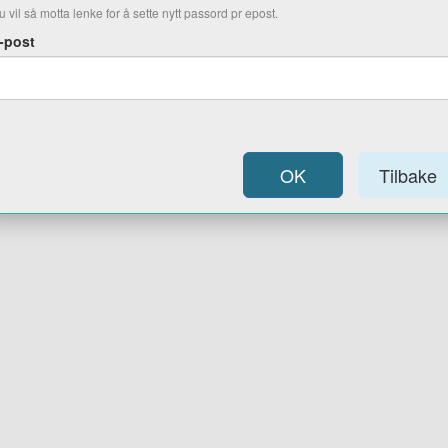
u vil så motta lenke for å sette nytt passord pr epost.
-post
OK
Tilbake