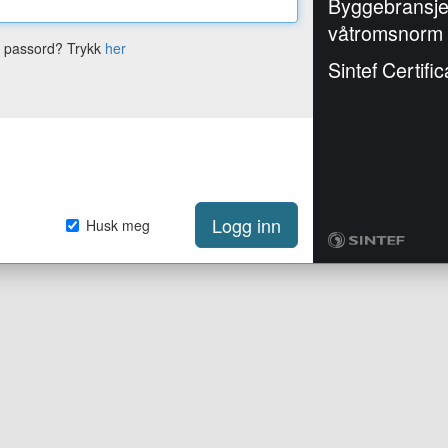
Byggebransj
våtromsnorm
e passord? Trykk
her
Sintef Certific
Logg inn
Husk meg