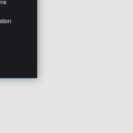
ens
ation