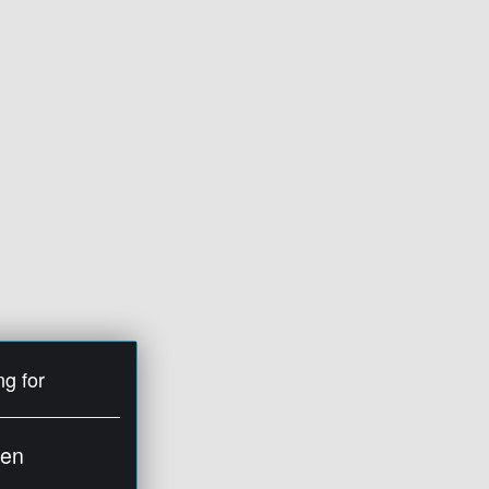
ng for
ien