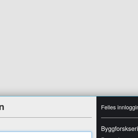
n
Felles innloggi
Byggforskser