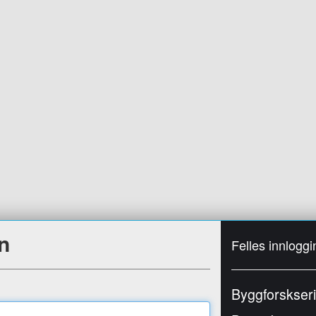
n
Felles innloggi
Byggforskser