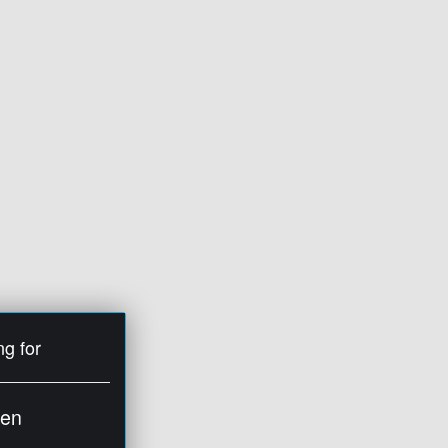
ng for
ien