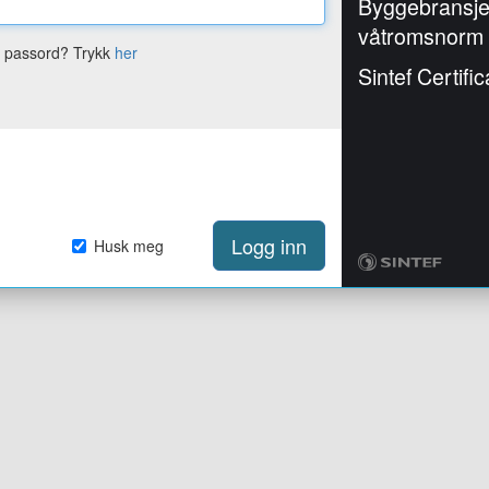
Byggebransj
våtromsnorm
e passord? Trykk
her
Sintef Certific
Logg inn
Husk meg