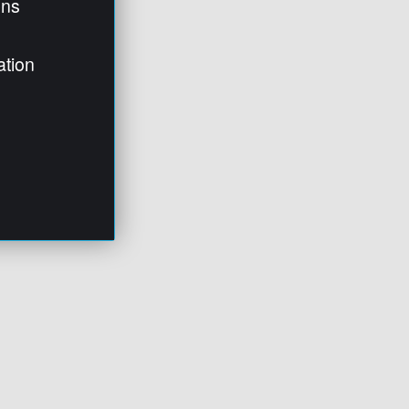
ens
ation