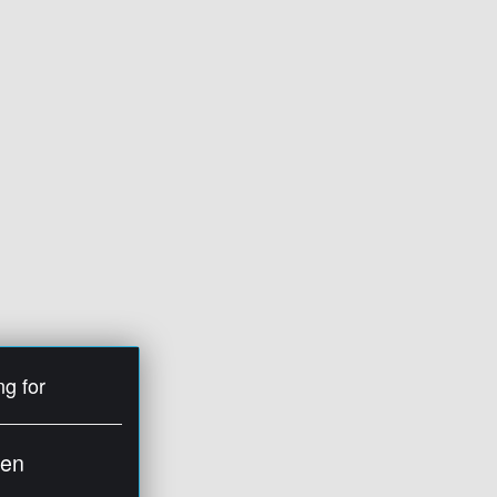
ng for
ien