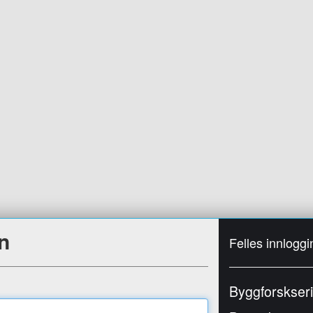
n
Felles innloggi
Byggforskser