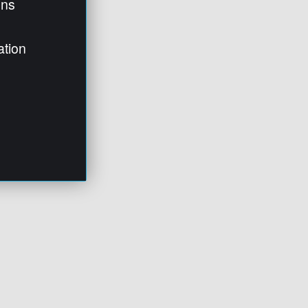
ens
ation