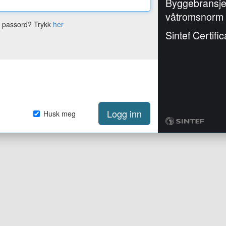
Byggebransj
våtromsnorm
e passord? Trykk
her
Sintef Certific
Logg inn
Husk meg