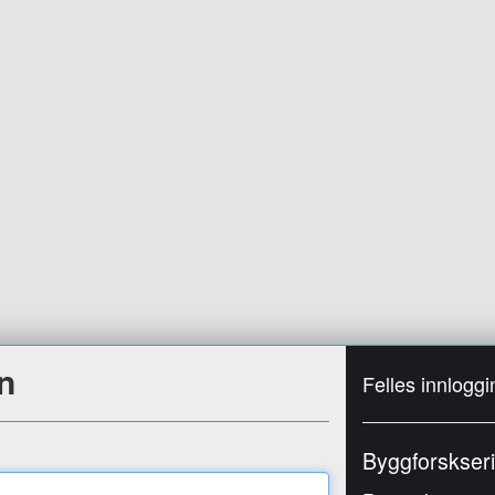
n
Felles innloggi
Byggforskser