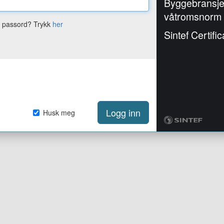
Byggebransj
våtromsnorm
e passord? Trykk
her
Sintef Certific
Logg inn
Husk meg