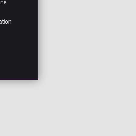
ens
ation