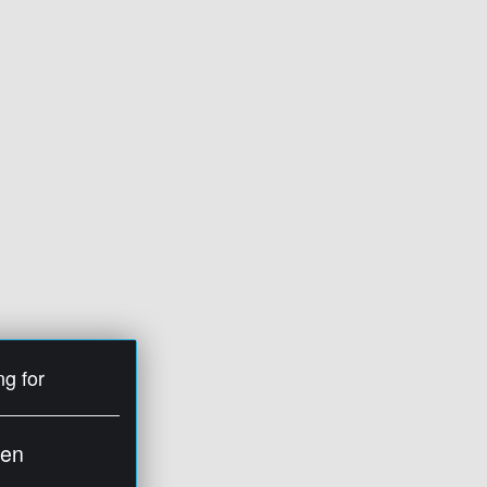
ng for
ien