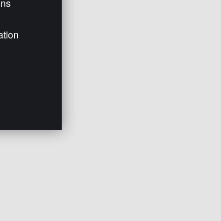
ens
ation