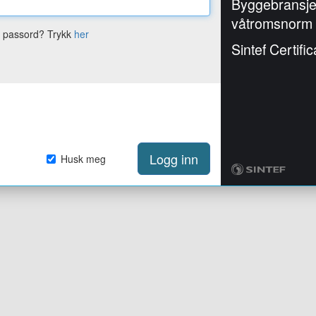
Byggebransj
våtromsnorm
e passord? Trykk
her
Sintef Certific
Logg inn
Husk meg