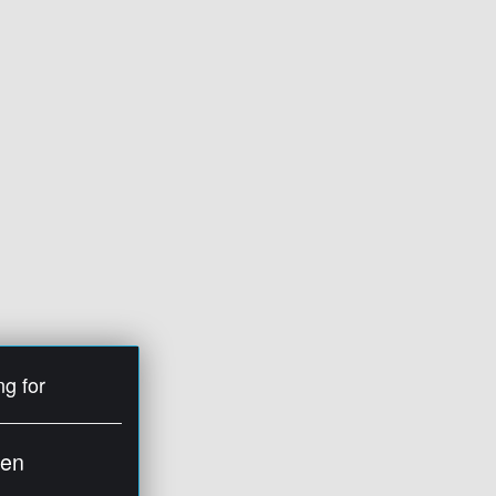
ng for
ien