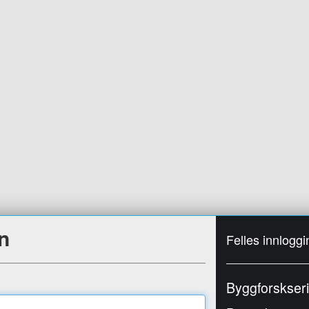
n
Felles innloggi
Byggforskser