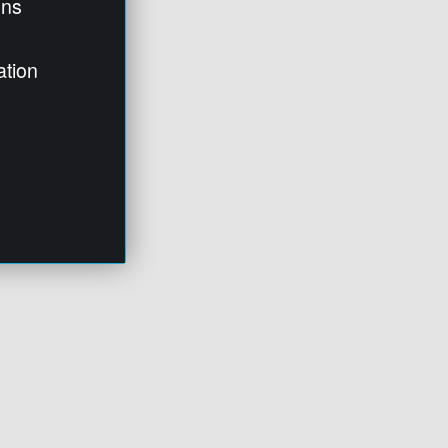
ens
ation