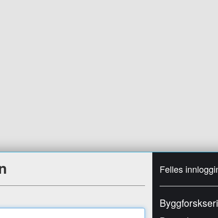
n
Felles innloggi
Byggforskser