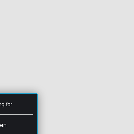
ng for
ien