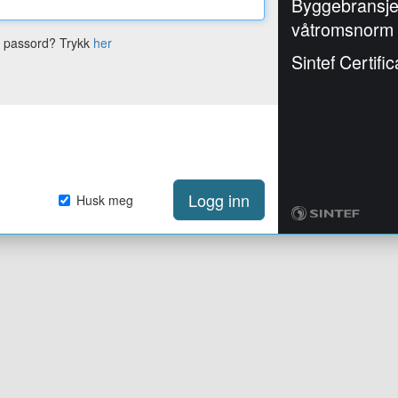
Byggebransj
våtromsnorm
e passord? Trykk
her
Sintef Certific
Logg inn
Husk meg