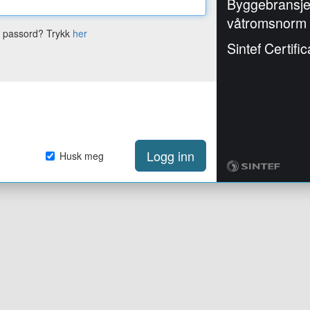
Byggebransj
våtromsnorm
e passord? Trykk
her
Sintef Certific
Logg inn
Husk meg