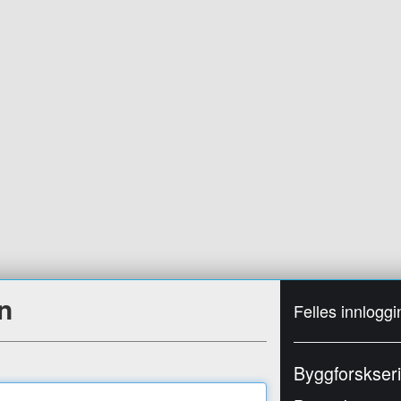
n
Felles innloggi
Byggforskser