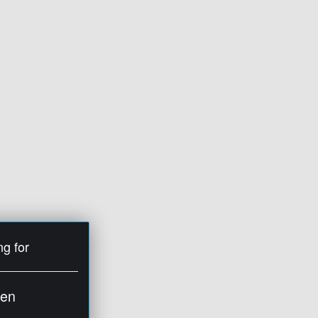
ng for
ien