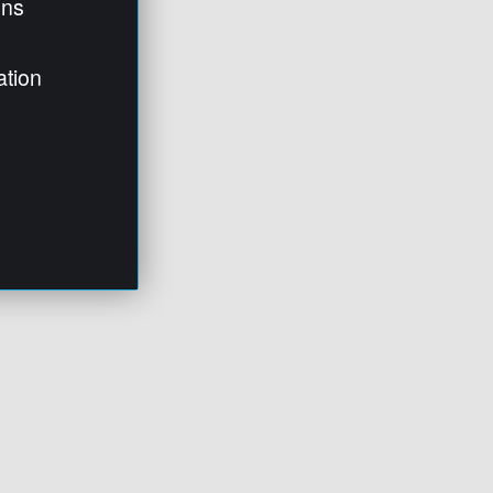
ens
ation