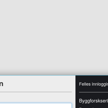
n
Felles innloggi
Byggforskser