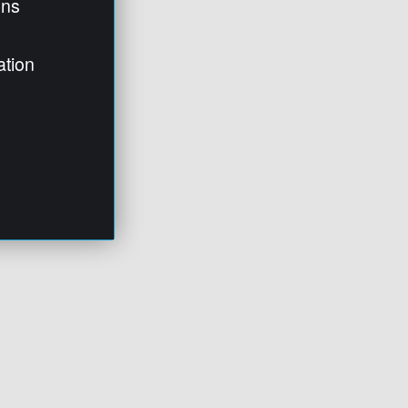
ens
ation