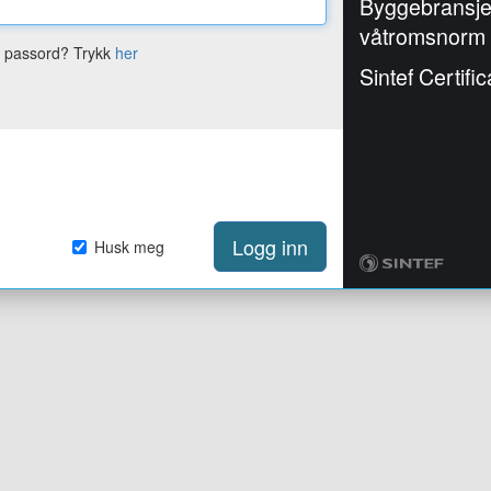
Byggebransj
våtromsnorm
e passord? Trykk
her
Sintef Certific
Logg inn
Husk meg