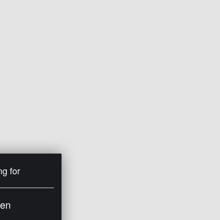
ng for
ien