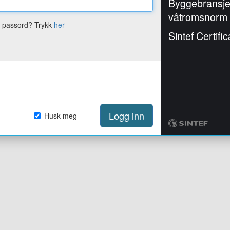
Byggebransj
våtromsnorm
e passord? Trykk
her
Sintef Certific
Logg inn
Husk meg