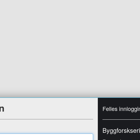
n
Felles innloggi
Byggforskser