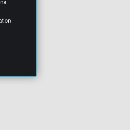
ens
ation