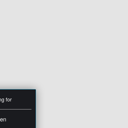
ng for
ien