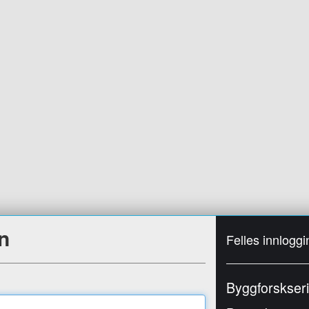
n
Felles innloggi
Byggforskser