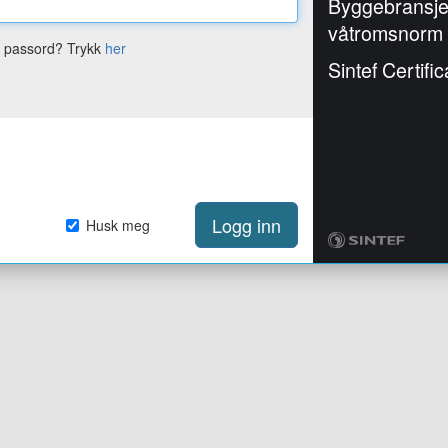
Byggebransj
våtromsnorm
e passord? Trykk
her
Sintef Certific
Logg inn
Husk meg