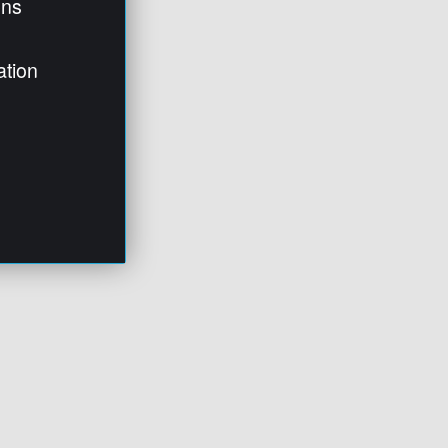
ens
ation