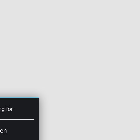
ng for
ien