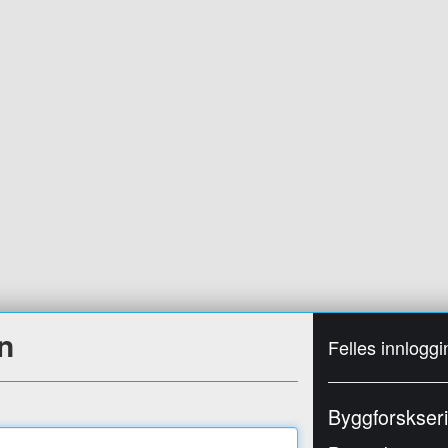
n
Felles innloggi
Byggforskser