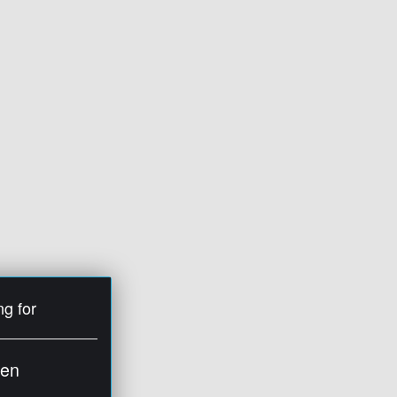
ng for
ien