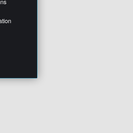
ens
ation