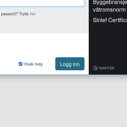
Byggebransj
våtromsnorm
e passord? Trykk
her
Sintef Certific
Logg inn
Husk meg